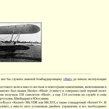
ый мог бы служить заменой бомбардировщику
«Hart»
до начала эксплуатации
востового колеса вместо костыля и некоторыми изменениями, включавшими в
амолет был назван Hawker «Hind» («лань») и совершил свой первый полет
нии получила 338 самолетов «Hind», а еще 114 состояли на службе в семи
ортугалии, Швейцарии и Югославии.
s-Royce «Kestrel» Mk.VDR или Mk.XVI, а также стандартный «Kestrel V». В
улемет, а вместо него установили двойное управление и все необходимое