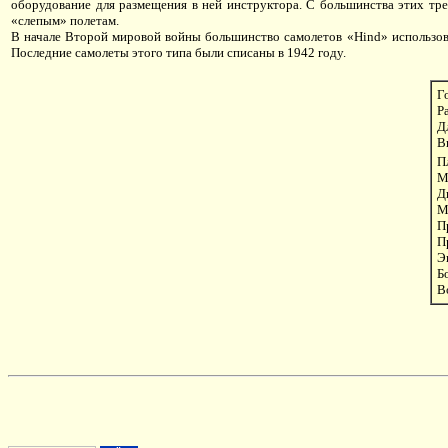
оборудование для размещения в ней инструктора. С большинства этих тр
«слепым» полетам.
В начале Второй мировой войны большинство самолетов «Hind» использовал
Последние самолеты этого типа были списаны в 1942 году.
Г
Р
Д
В
П
М
Д
М
П
П
Э
Б
В