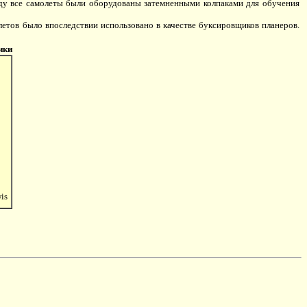
оду все самолеты были оборудованы затемненными колпаками для обучения
летов было впоследствии использовано в качестве буксировщиков планеров.
ики
is