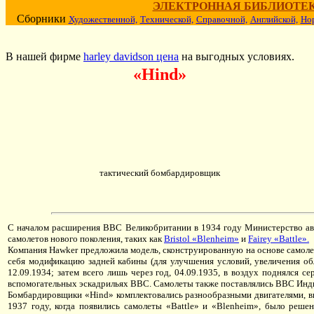
ЭЛЕКТРОННАЯ БИБЛИОТЕ
Сборники
Художественной,
Технической,
Справочной,
Английской,
Но
В нашей фирме
harley davidson цена
на выгодных условиях.
«Hind»
тактический бомбардировщик
С началом расширения ВВС Великобритании в 1934 году Министерство ав
самолетов нового поколения, таких как
Bristol «Blenheim»
и
Fairey «Battle».
Компания Hawker предложила модель, сконструированную на основе самолет
себя модификацию задней кабины (для улучшения условий, увеличения об
12.09.1934; затем всего лишь через год, 04.09.1935, в воздух поднялся
вспомогательных эскадрильях ВВС. Самолеты также поставлялись ВВС Инди
Бомбардировщики «Hind» комплектовались разнообразными двигателями, вкл
1937 году, когда появились самолеты «Battle» и «Blenheim», было реше