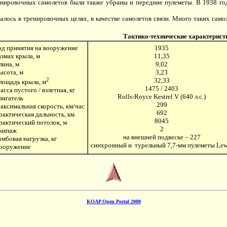
енировочных самолетов были также убраны и передние пулеметы. В 1938 г
ось в тренировочных целях, в качестве самолетов связи. Много таких само
Тактико-технические характерист
од принятия на вооружение
1935
азмах крыла, м
11,35
лина, м
9,02
ысота, м
3,23
2
32,33
лощадь крыла, м
1475 / 2403
асса пустого / взлетная, кг
Rolls-Royce Kestrel V (640 л.с.)
вигатель
299
аксимальная скорость, км/час
692
рактическая дальность, км
8045
рактический потолок, м
2
кипаж
на внешней подвеске – 227
омбовая нагрузка, кг
синхронный и турельный 7,7-мм пулеметы Lew
ооружение
KOAP Open Portal 2000