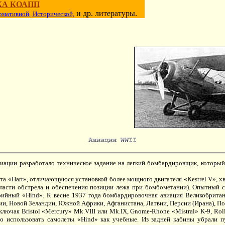
КА КОАПП
и др. литературы.
рмативной,
Исторической,
иации разработало техническое задание на легкий бомбардировщик, котор
а «Hart», отличающуюся установкой более мощного двигателя «Kestrel V», х
ласти обстрела и обеспечения позиции лежа при бомбометании). Опытный с
 серийный «Hind». К весне 1937 года бомбардировочная авиация Великобрита
и, Новой Зеландии, Южной Африки, Афганистана, Латвии, Персии (Ирана), П
ючая Bristol «Mercury» Mk.VIII или Mk.IX, Gnome-Rhone «Mistral» K-9, Roll
но использовать самолеты «Hind» как учебные. Из задней кабины убрали п