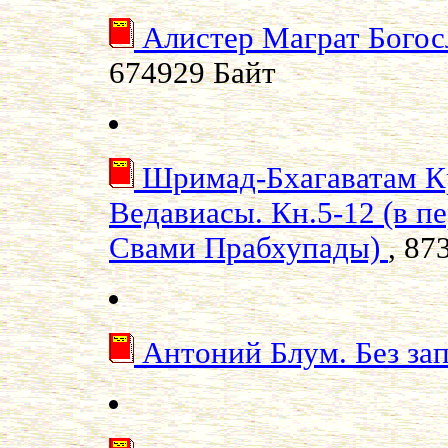
Алистер Маграт Богос
674929 Байт
Шримад-Бхагаватам 
Ведавиасы. Кн.5-12 (в п
Свами Прабхупады)
, 87
Антоний Блум. Без за