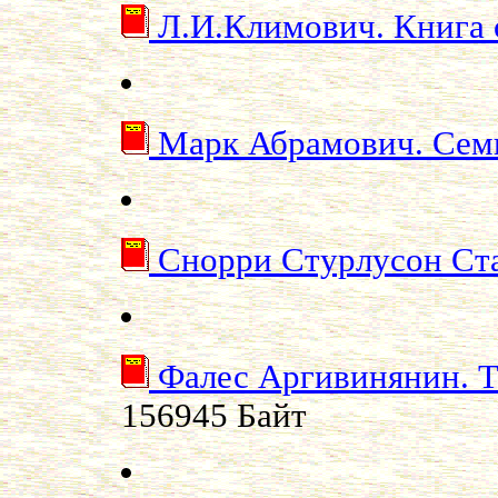
Л.И.Климович. Книга 
Марк Абрамович. Сем
Снорри Стурлусон Ст
Фалес Аргивинянин. Т
156945 Байт