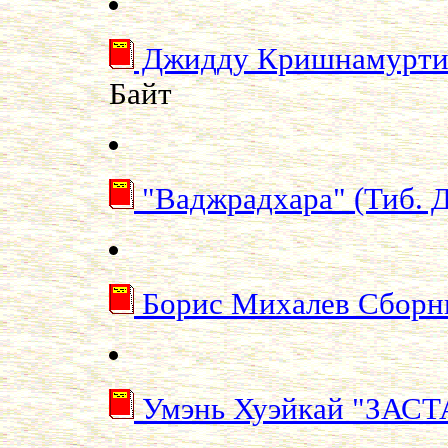
Джидду Кришнамурти.
Байт
"Ваджрадхара" (Тиб. 
Борис Михалев Сбор
Умэнь Хуэйкай "ЗАС