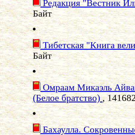
Редакция "Вестник 
Байт
Тибетская "Книга вел
Байт
Омраам Микаэль Айва
(Белое братство)
, 14168
Бахаулла. Сокровенны