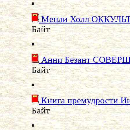
Менли Холл ОККУЛ
Байт
Анни Безант СОВЕ
Байт
Книга премудрости Ии
Байт