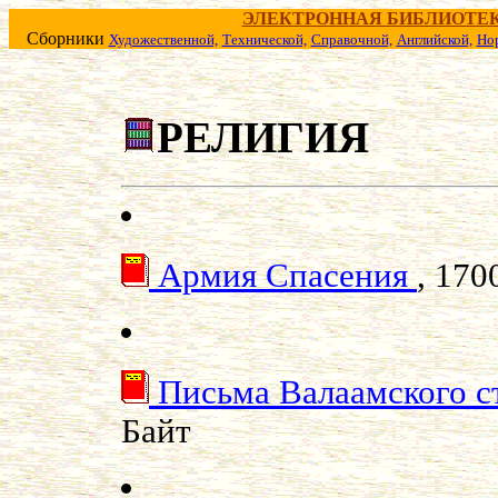
ЭЛЕКТРОННАЯ БИБЛИОТЕ
Сборники
Художественной,
Технической,
Справочной,
Английской,
Но
РЕЛИГИЯ
Аpмия Спасения
, 170
Письма Валаамского с
Байт