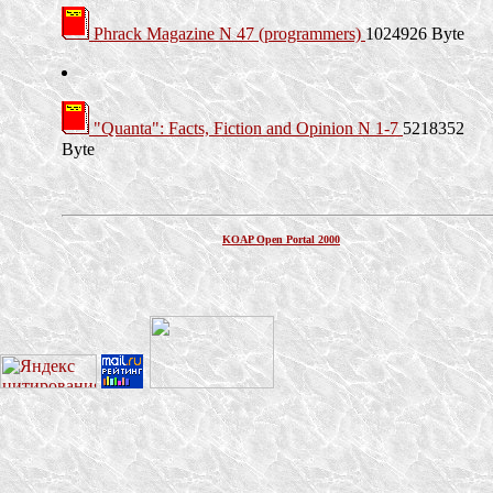
Phrack Magazine N 47 (programmers)
1024926 Byte
"Quanta": Facts, Fiction and Opinion N 1-7
5218352
Byte
KOAP Open Portal 2000