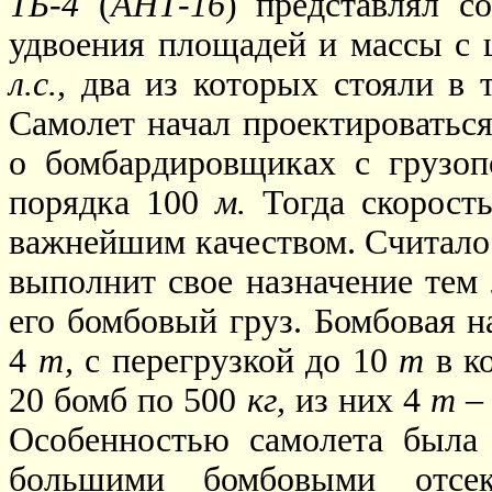
ТБ-4
(
АНТ-16
) представлял с
удвоения площадей и массы с 
л.с.,
два из которых стояли в 
Самолет начал проектироватьс
о бомбардировщиках с грузо
порядка 100
м.
Тогда скорость
важнейшим качеством. Считало
выполнит свое назначение тем
его бомбовый груз. Бомбовая н
4
т,
с перегрузкой до 10
т
в к
20 бомб по 500
кг,
из них 4
т
– 
Особенностью самолета была
большими бомбовыми отсе