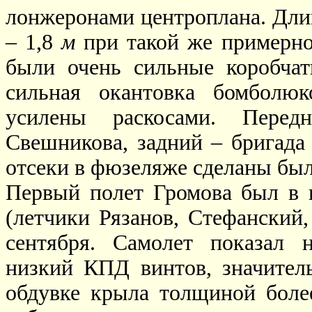
лонжеронами центроплана. Длин
– 1,8
м
при такой же примерно
были очень сильные коробча
сильная окантовка бомболю
усилены раскосами. Передн
Свешникова, задний – бригад
отсеки в фюзеляже сделаны был
Первый полет Громова был в 
(летчики Рязанов, Стефанский
сентября. Самолет показал 
низкий КПД винтов, значитель
обдувке крыла толщиной бол