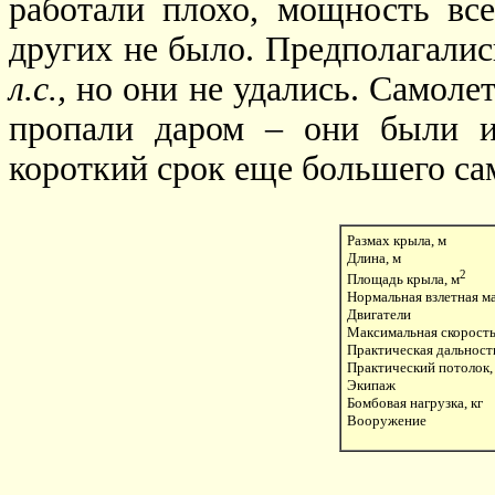
работали плохо, мощность вс
других не было. Предполагалис
л.с.,
но они не удались. Самолет
пропали даром – они были и
короткий срок еще большего са
Размах крыла, м
Длина, м
2
Площадь крыла, м
Нормальная взлетная ма
Двигатели
Максимальная скорость
Практическая дальность
Практический потолок,
Экипаж
Бомбовая нагрузка, кг
Вооружение