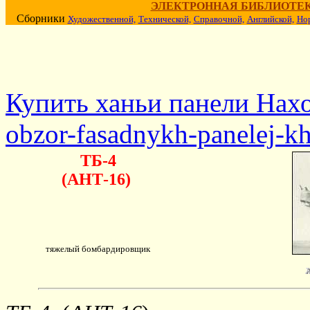
ЭЛЕКТРОННАЯ БИБЛИОТЕ
Сборники
Художественной,
Технической,
Справочной,
Английской,
Но
Купить ханьи панели Наход
obzor-fasadnykh-panelej-k
ТБ-4
(АНТ-16)
тяжелый бомбардировщик