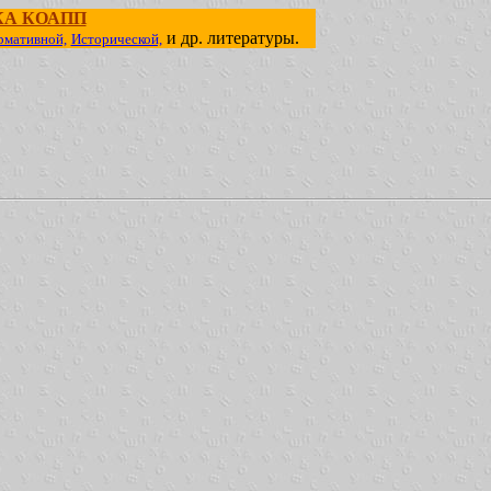
КА КОАПП
и др. литературы.
рмативной,
Исторической,