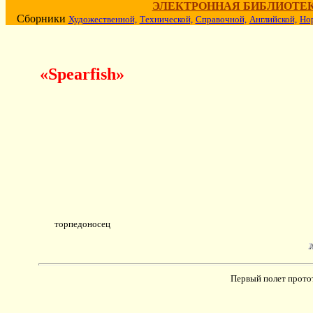
ЭЛЕКТРОННАЯ БИБЛИОТЕ
Сборники
Художественной,
Технической,
Справочной,
Английской,
Но
«Spearfish»
торпедоносец
Первый полет протот