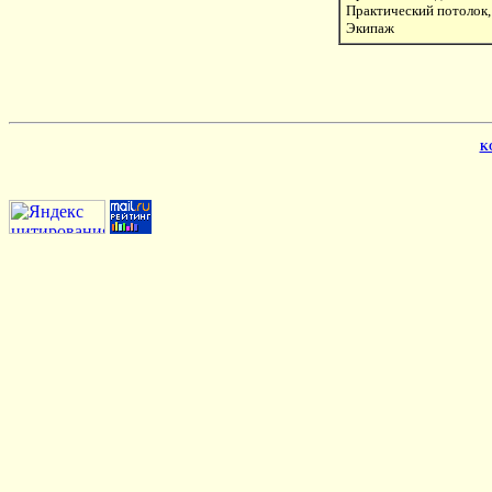
Практический потолок,
Экипаж
KO