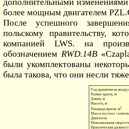
дополнительными изменениями 
более мощным двигателем PZL.
После успешного завершен
польскому правительству, кот
компанией LWS. на произв
обозначением
RWD.14В
«Czapl
были укомплектованы некоторы
была такова, что они несли тяж
Год принятия на воор
Размах крыла, м
Длина, м
Высота, м
2
Площадь крыла, м
Масса пустого / взлетна
Двигатель
Максимальная скорость
Практическая дальност