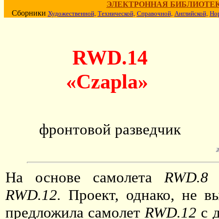
ЭЛЕКТРОННАЯ БИБЛИОТЕ
Сборники
Художественной,
Технической,
Справочной,
Английской,
Но
RWD.14
«Czapla»
фронтовой разведчик
На основе самолета
RWD.8
б
RWD.12.
Проект, однако, не в
предложила самолет
RWD.12
с 