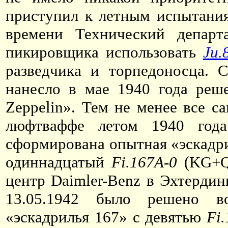
приступил к летным испытания
времени Технический департ
пикировщика использовать
Ju.
разведчика и торпедоносца. 
нанесло в мае 1940 года реш
Zeppelin». Тем не менее все 
люфтваффе летом 1940 года
сформирована опытная «эскадрил
одиннадцатый
Fi.167А-0
(KG
+
центр Daimler-Benz в Эхтердин
13.05.1942 было решено во
«эскадрилья 167» с девятью
Fi