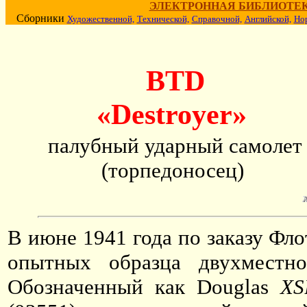
ЭЛЕКТРОННАЯ БИБЛИОТЕ
Сборники
Художественной,
Технической,
Справочной,
Английской,
Но
BTD
«Destroyer»
палубный ударный самолет
(торпедоносец)
В июне 1941 года по заказу Фл
опытных образца двухместно
Обозначенный как Douglas
XS