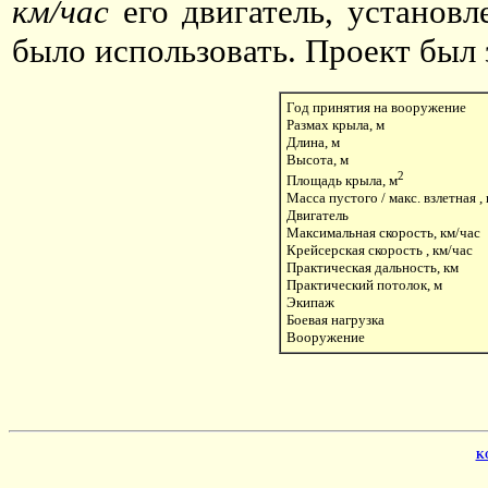
км/час
его двигатель, установл
было использовать. Проект был 
Год принятия на вооружение
Размах крыла, м
Длина, м
Высота, м
2
Площадь крыла, м
Масса пустого / макс. взлетная , 
Двигатель
Максимальная скорость, км/час
Крейсерская скорость , км/час
Практическая дальность, км
Практический потолок, м
Экипаж
Боевая нагрузка
Вооружение
KO