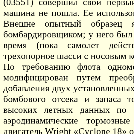
(03551) совершил свой первы
машина не пошла. Ее использов
Внешне опытный образец я
бомбардировщиком; у него был
время (пока самолет дейст
трехопорное шасси с носовым к
По требованию флота одном
модифицирован путем преоб
добавления двух установленных
бомбового отсека и запаса т
высоких летных данных по 
аэродинамические тормозны
двигатель Wright «Cyclone 18» 