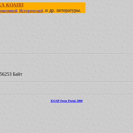
КА КОАПП
и др. литературы.
рмативной,
Исторической,
156253 Байт
KOAP Open Portal 2000