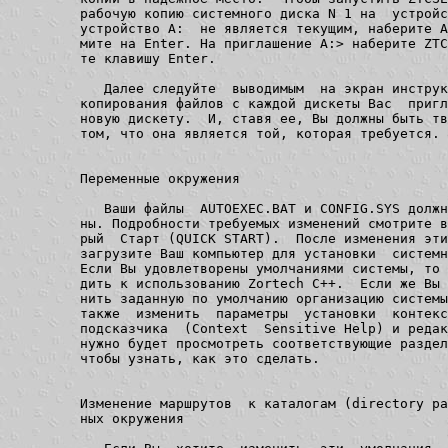
рабочую копию системного диска N 1 на  устройс
устройство A:  не является текущим, наберите A
мите на Enter. На приглашение A:> наберите ZTC
те клавишу Enter.

   Далее следуйте  выводимым  на экран инструк
копирования файлов с каждой дискеты Вас  пригл
новую дискету.  И, ставя ее, Вы должны быть тв
том, что она является той, которая требуется.

Переменные окружения

   Ваши файлы  AUTOEXEC.BAT и CONFIG.SYS должн
ны. Подробности требуемых изменений смотрите в
рый  Старт (QUICK START).  После изменения эти
загрузите Ваш компьютер для установки  системн
Если Вы удовлетворены умолчаниями системы, то 
дить к использованию Zortech C++.  Если же Вы 
нить заданную по умолчанию организацию системы
также  изменить  параметры  установки  контекс
подсказчика  (Context  Sensitive Help) и редак
нужно будет просмотреть соответствующие раздел
чтобы узнать, как это сделать.

Изменение маршрутов  к каталогам (directory pa
ных окружения
