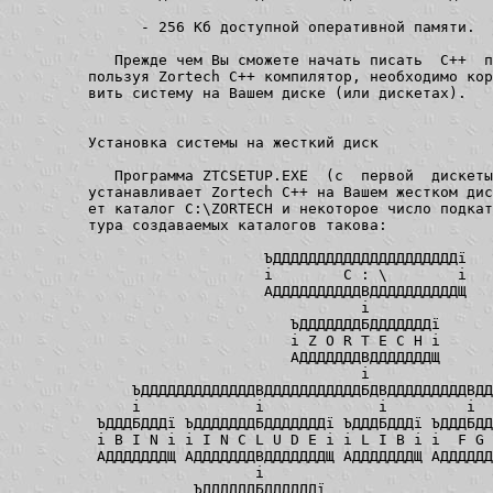
      - 256 Кб доступной оперативной памяти.

   Прежде чем Вы сможете начать писать  C++  п
пользуя Zortech C++ компилятор, необходимо кор
вить систему на Вашем диске (или дискетах).

Установка системы на жесткий диск

   Программа ZTCSETUP.EXE  (с  первой  дискеты
устанавливает Zortech C++ на Вашем жестком дис
ет каталог C:\ZORTECH и некоторое число подкат
тура создаваемых каталогов такова:

                    ЪДДДДДДДДДДДДДДДДДДДДДї

                    і        C : \        і

                    АДДДДДДДДДДВДДДДДДДДДДЩ

                               і

                       ЪДДДДДДДБДДДДДДДї

                       і Z O R T E C H і

                       АДДДДДДДВДДДДДДДЩ

                               і

     ЪДДДДДДДДДДДДДВДДДДДДДДДДДБДВДДДДДДДДДВДД
     і             і             і         і  
 ЪДДДБДДДї ЪДДДДДДДБДДДДДДДї ЪДДДБДДДї ЪДДДБДД
 і B I N і і I N C L U D E і і L I B і і  F G 
 АДДДДДДДЩ АДДДДДДДВДДДДДДДЩ АДДДДДДДЩ АДДДДДД
                   і

            ЪДДДДДДБДДДДДДї
