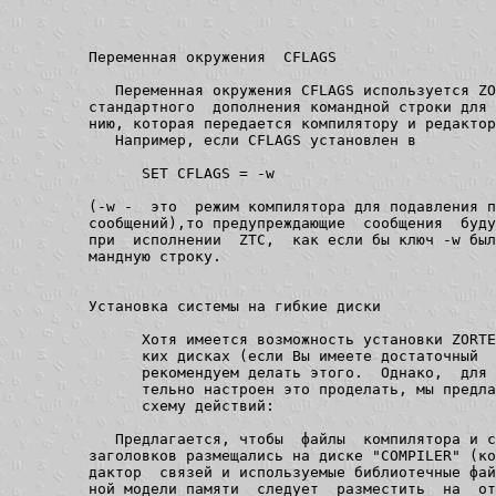
Переменная окружения  CFLAGS

   Переменная окружения CFLAGS используется ZO
стандартного  дополнения командной строки для 
нию, которая передается компилятору и редактор
   Например, если CFLAGS установлен в

      SET CFLAGS = -w

(-w -  это  режим компилятора для подавления п
сообщений),то предупреждающие  сообщения  буду
при  исполнении  ZTC,  как если бы ключ -w был
мандную строку.

Установка системы на гибкие диски

      Хотя имеется возможность установки ZORTE
      ких дисках (если Вы имеете достаточный  
      рекомендуем делать этого.  Однако,  для 
      тельно настроен это проделать, мы предла
      схему действий:

   Предлагается, чтобы  файлы  компилятора и с
заголовков размещались на диске "COMPILER" (ко
дактор  связей и используемые библиотечные фай
ной модели памяти  следует  разместить  на  от