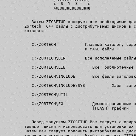
            і  S  Y  S    і

            АДДДДДДДДДДДДДЩ

   Затем ZTCSETUP копирует все необходимые для
Zortech  C++ файлы с дистрибутивных дисков в с
каталоги:

   C:\ZORTECH            Главный каталог, соде
                         и MAKE файлы

   C:\ZORTECH\BIN        Все исполняемые файлы
   C:\ZORTECH\LIB           Все  библиотечные 
   C:\ZORTECH\INCLUDE       Все файлы заголовк
   C:\ZORTECH\INCLUDE\SYS           Файл  заго
   C:\ZORTECH\UTIL                            
   C:\ZORTECH\FG            Демонстрационные п
                            (FLASH) графики

   Перед запуском ZTCSETUP Вам следует скопиро
тивные  диски и использовать для установки их 
Затем Вам следует положить дистрибутивные диск
копии в надежное место.  Чтобы запустить ZTCSE