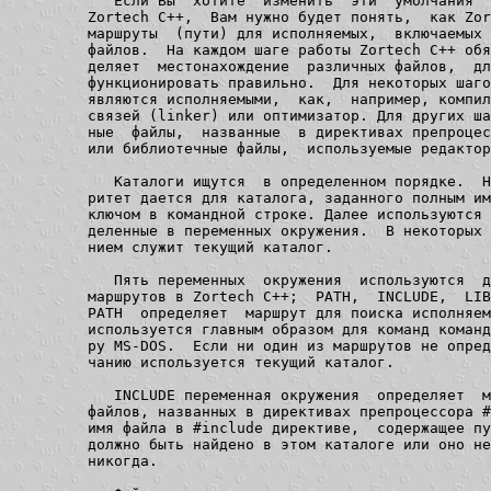
   Если Вы  хотите  изменить  эти  умолчания  
Zortech C++,  Вам нужно будет понять,  как Zor
маршруты  (пути) для исполняемых,  включаемых 
файлов.  На каждом шаге работы Zortech C++ обя
деляет  местонахождение  различных файлов,  дл
функционировать правильно.  Для некоторых шаго
являются исполняемыми,  как,  например, компил
связей (linker) или оптимизатор. Для других ша
ные  файлы,  названные  в директивах препроцес
или библиотечные файлы,  используемые редактор
   Каталоги ищутся  в определенном порядке.  Н
ритет дается для каталога, заданного полным им
ключом в командной строке. Далее используются 
деленные в переменных окружения.  В некоторых 
нием служит текущий каталог.

   Пять переменных  окружения  используются  д
маршрутов в Zortech C++;  PATH,  INCLUDE,  LIB
PATH  определяет  маршрут для поиска исполняем
используется главным образом для команд команд
ру MS-DOS.  Если ни один из маршрутов не опред
чанию используется текущий каталог.

   INCLUDE переменная окружения  определяет  м
файлов, названных в директивах препроцессора #
имя файла в #include директиве,  содержащее пу
должно быть найдено в этом каталоге или оно не
никогда.
