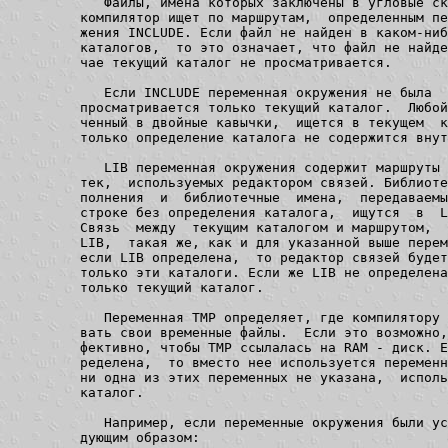
   Файлы, имена которых заключены в угловые ск
компилятор ищет по маршрутам,  определенным пе
жения INCLUDE. Если файл не найден в каком-ниб
каталогов,  то это означает, что файл не найде
чае текущий каталог не просматривается.

   Если INCLUDE переменная окружения не была  
просматривается только текущий каталог.  Любой
ченный в двойные кавычки,  ищется в текущем  к
только определение каталога не содержится внут
   LIB переменная окружения содержит маршруты 
тек,  используемых редактором связей. Библиоте
полнения  и  библиотечные  имена,  передаваемы
строке без определения каталога,  ищутся  в  L
Связь  между  текущим каталогом и маршрутом,  
LIB,  такая же, как и для указанной выше перем
если LIB определена,  то редактор связей будет
только эти каталоги. Если же LIB не определена
только текущий каталог.

   Переменная TMP определяет, где компилятору 
вать свои временные файлы.  Если это возможно,
фективно, чтобы TMP ссылалась на RAM - диск. Е
ределена,  то вместо нее используется переменн
ни одна из этих переменных не указана,  исполь
каталог.

   Например, если переменные окружения были ус
дующим образом:
