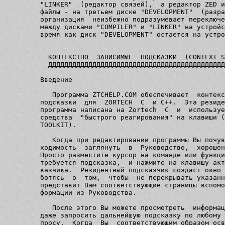
"LINKER"  (редактор связей),  а редактор ZED и
файлы - на третьем диске "DEVELOPMENT"  (разра
организация  неизбежно подразумевает переключе
между дисками "COMPILER" и "LINKER" на устройс
время как диск "DEVELOPMENT" остается на устро
  КОНТЕКСТНО  ЗАВИСИМЫЕ  ПОДСКАЗКИ  (CONTEXT S
  ДДДДДДДДДДДДДДДДДДДДДДДДДДДДДДДДДДДДДДДДДДДД
Введение

   Программа ZTCHELP.COM обеспечивает  контекс
подсказки  для  ZORTECH  C  и C++.  Эта резиде
программа написана на Zortech  C  и  используе
средства  "быстрого реагирования" на клавиши (
TOOLKIT).

   Когда при редактировании программы Вы почув
ходимость  заглянуть  в  Руководство,  хорошен
Просто разместите курсор на команде или функци
требуется подсказка,  и нажмите на клавишу акт
казчика.  Резидентный подсказчик создаст окно 
ботясь  о  том,  чтобы  не перекрывать указанн
представит Вам соответствующие страницы вспомо
формации из Руководства.

   После этого Вы можете просмотреть  информац
даже запросить дальнейшую подсказку по любому 
просу.  Когда  Вы  соответствующим образом осв