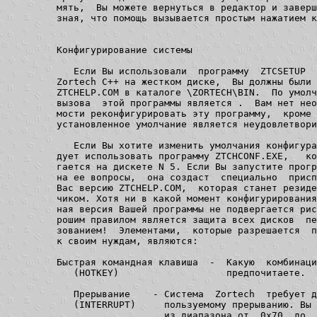
мять,  Вы можете вернуться в редактор и заверш
зная, что помощь вызывается простым нажатием к
Конфигурирование системы

   Если Вы использовали  программу  ZTCSETUP  
Zortech C++ на жестком диске,  Вы должны были 
ZTCHELP.COM в каталоге \ZORTECH\BIN.  По умолч
вызова  этой программы является 
.  Вам нет необходи-
мости реконфигурировать эту программу,  кроме случая,  когда
установленное умолчание является неудовлетворительным.

   Если Вы хотите изменить умолчания конфигурации,  Вам сле-
дует использовать программу ZTCHCONF.EXE,   которая распола-
гается на дискете N 5. Если Вы запустите программу и ответите
на ее вопросы,  она создаст  специально  приспособленную для
Вас версию ZTCHELP.COM,  которая станет резидентным подсказ-
чиком. Хотя ни в какой момент конфигурирования неустановлен-
ная версия Вашей программы не подвергается риску, всегда хо-
рошим правилом является защита всех дисков  перед их исполь-
зованием!  Элементами,  которые разрешается  приспосабливать
к своим нуждам, являются:

Быстрая командная клавиша  -  Какую  комбинацию  клавиш   Вы
   (HOTKEY)                   предпочитаете.

   Прерывание    - Система  Zortech  требует доступа к неис-
   (INTERRUPT)     пользуемому прерыванию. Вы можете выбрать
                   из диапазона от  0x70  до  0x7F.

   Характеристики - Информация о Вашем экране. Доступные оп-
   экрана           ции:
   (SCREEN CHARAC-  1. Разрешение программе  определять  тип
   TERISTICS)                                         экрана
                    2. Умолчания  для  цветного  дисплея
                    3. Умолчания  для  монохромного  дисплея
                    4. Определяет Ваши собственные  значения
                    Q. Выход

   Имена файлов   - Вы можете выбрать,  где расположить help
   (FILENAMES)      файлы:  ZTC.HLP, ZTC.HDX  и рабочий файл
                    TEMP.FIL

   После конфигурирования  HELP системы Вам следует скопиро-
вать новый ZTCHELP.COM файл в каталог, который указан в мар-
шруте PATH.


Установка системы

   Пропустите этот раздел, если Вы уже установили систему по-
мощи (HELP), используя  ZTCSETUP.

   Для запуска системы помощи Вам потребуются файлы  ZTC.HLP,
ZTC.HDX и отконфигурированная версия резидентного подсказчика
(ZTCHELP.COM).    Вам   не   нужны   файлы   ZTCHCONF.EXE  и
ZTCHELP.UNI.  Они могут остаться на дистрибутивном диске; Вы
затребуете их,  если  когда-либо будете менять конфигурацию.
Скопируйте ZTC.HLP  и  ZTC.HDX  в выбранное Вами место,  за-
тем скопируйте ZTCHELP.COM  в любой каталог.

   Замечание: Если Вы использовали ZTCSETUP.EXE для установ-
              ки  ZORTECH  C++,  программа  подсказчик  была
              передана  на  Ваш   жесткий  диск  в   каталог
              \ZORTECH\BIN.

   Вы можете решить загружать ZTCHELP  в  Вашем AUTOEXEC.BAT
файле или лишь перед сеансом с Зортехом; выбор за Вами!


Загрузка резидентного подсказчика

   Если  система  подсказок не устанавливается автоматически
AUTOEXEC.BAT файлом,  она может быть установлена резидентной
в памяти в любое  время.  Чтобы загрузить программу,  просто
введите: ZTCHELP. Сообщение об установке будет отображено на
экране для  подтверждения  командной  клавиши и типа экрана.
Если Вы попытаетесь перезагрузить программу, Вам будет сооб-
щено, что она уже резидентна в памяти.  После выдачи сообще-
ния об установке программы вновь появится подсказка DOS и Вы
можете продолжить работу с ZED и редактировать Ваши исходные
C файлы.


Удаление резидентного подсказчика

   В том случае,  если ZTCHELP была  последней установленной
резидентно в памяти программой,  она может быть удалена вво-
дом следующей команды в ответ на приглашение DOS:

   ZTCHELP /r

(Полагая, что ZTCHELP.COM находится в текущем каталоге или в
 каталоге, включенном в команду PATH).


Вызов подсказки

   Когда Вам потребуется помощь, просто разместите курсор на
(или рядом)  функции,  по которой требуется подсказка и наж-
мите на выбранную Вами "горячую" клавишу  вызова.  На экране
появится окно с соответствующей  подсказкой.  Если подсказка
не может быть найдена для указанной функции,  Вам будет дана
подсказка по теме,  ближайшей  тому слову, которое Вы ищете.
Если подходящий раздел подсказок найти не удалось, Вам будет
отображен на экран индексный указатель, который позволит Вам
двигаться в поисках  подходящей  подсказки.  Вместе с тем, в
HELP  системе Вы можете использовать  нижеследующие  клавиши
для движения по вспомогательной информации.


Сводный список клавиш

   Курсор влево/вправо/вверх/вниз
   (Cursor Left/Right/Up/Down)
   Страница  вверх/вниз            -  перемещения  по инфор-
   (Page up/down)                     мации и индексу.
   Home/End

   Ввод (Enter)                    -  вход на следующий уро-
                                      вень подсказок.

   Esc                             -  В  режиме   подсказки:
                                      выход с восстановлени-
                                      ем экрана.  В индексе:
                                      возвращает на предыду-
                                      щий  уровень  или при-
                                      ложения, или help фай-
                                      ла.

   F1                              -  В  режиме   подсказки:
                                      просто выход с чисткой
                                      окна.

   F10                             -  В  режиме   подсказки:
                                      вызывает окно  исполь-
                                      зуемых клавиш.

   F9                              -  Переходы  через  темы.

   ?                               -  В  режиме   подсказки:
                                      вход в индекс.



                           ОКРУЖЕНИЕ  РЕДАКТИРОВАНИЯ  -  ZED
                           ДДДДДДДДДДДДДДДДДДДДДДДДДДДДДДДДД



   ZED является интегрированным окружением  редактора/компи-
лятора, которое позволяет Вам редактировать  C  и C++  прог-
раммы и транслировать их из редактора. Это освобождает прог-
раммиста от цикла  редактирование/сохранение (редактируемого
файла) /трансляция/ и вновь редактирование,  что существенно
повышает производительность.  ZED  легок в использовании для
начинающих, но имеет и мощные средства,  чтобы быть полезным
для квалифицированных программистов. Те, кто постоянно поль-
зуется  редактором   WORDSTAR(TM),  найдет,  что большинство
команд WORDSTAR будет также работать и в ZED.

   В ZED можно  редактировать до 5 файлов одновременно и эти
файлы могут быть любого размера  (если только имеется доста-
точно установленной памяти на Вашей машине).

   ZED работает  на IBM (TM)  PC/XT/AT  и совместимых с ними
персональных компьютерах под управлением DOS версии 2.10 или
более поздней и требует как минимум  256 Кб  памяти (большая
память  требуется для редактирования  более чем одного файла
или для трансляции файлов из редактора).

   Если Вы использовали ZTCSETUP, ZED был установлен в стан-
дартной конфигурации и  должен  использоваться с каталоговой
структурой, созданной программой установки,  как это описано
в подробном руководстве по установке системы. Если Вы хотите
сделать свою версию  ZED,  пожалуйста,  посмотрите следующий
ниже параграф Конфигурирование.

   Вы имеете возможность научиться использовать ZED без того,
чтобы