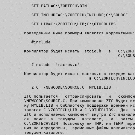
   SET PATH=C:\ZORTECH\BIN

   SET INCLUDE=C:\ZORTECH\INCLUDE;C:\SOURCE

   SET LIB=C:\ZORTECH\LIB;C:\OTHERLIBS

приведенные ниже примеры являются корректными:

   #include 
Компилятор будет искать  stdio.h   в   C:\ZORT
                                       C:\SOUR
   #include  "macros.c"

Компилятор будет искать macros.c в текущем кат
                           в C:\ZORTECH\INCLUD
   ZTC  \NEWCODE\SOURCE.C  MYLIB.LIB

ZTC попытается   оттранслировать   и   скомпон
\NEWCODE\SOURCE.C. При компоновке ZTC будет ис
ку MYLIB.LIB и библиотеку поддержки времени ис
талогах C:\ZORTECH\LIB и C:\OTHERLIBS.  Для  з
ZTC и исполняемых компонент внутри ZTC вначале
ся  поиск  в  текущем   каталоге,   а   затем 
C:\ZORTECH\BIN. Поскольку ни TMP, ни TEMP пере
ния не определены,  временные файлы компилятор
текущем каталоге.
