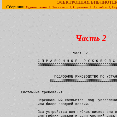
ЭЛЕКТРОННАЯ БИБЛИОТЕ
Сборники
Художественной,
Технической,
Справочной,
Английской,
Но
Часть 2
			 Часть 2

        С П Р А В О Ч Н О Е   Р У К О В О Д С 
        ДДДДДДДДДДДДДДДДДДДДДДДДДДДДДДДДДДДДДД
                ПОДРОБНОЕ РУКОВОДСТВО ПО УСТАН
              ДДДДДДДДДДДДДДДДДДДДДДДДДДДДДДДД
Системные требования

      - Персональный компьютер  под  управлени
        или более поздней версии.

      - Два устройства для гибких дисков или о
        для гибких дисков и один жесткий диск.
