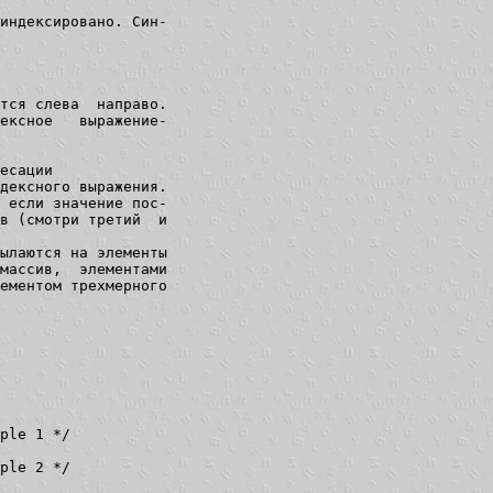
индексировано. Син-

тся слева  направо.

ексное   выражение-

есации

дексного выражения.

 если значение пос-

в (смотри третий  и

ылаются на элементы

массив,  элементами

ементом трехмерного

ple 1 */

ple 2 */
