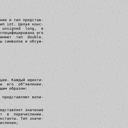
ние и тип представ-

ип int. Целая конс-

 unsigned  long,  в

специфицирована его

имеют  тип  double.

ы символов и обсуж-

ции. Каждый иденти-

и  его  об"явлении.

щим образом:

 представляют вели-

едставляет значение

т  в  перечислении.

нстанты. Тип значе-

исления;
