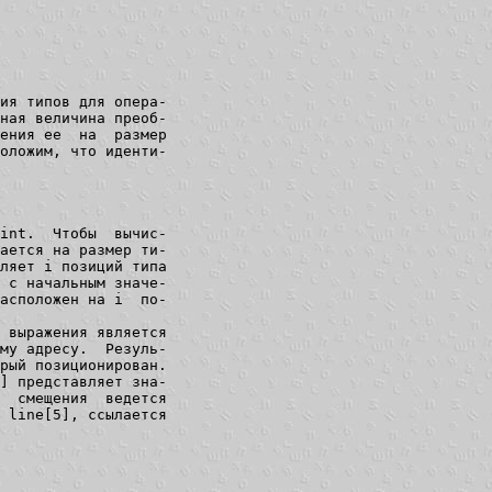
ия типов для опера-

ная величина преоб-

ения ее  на  размер

ложим, что иденти-

int.  Чтобы  вычис-

ается на размер ти-

ляет i позиций типа

 с начальным значе-

асположен на i  по-

 выражения является

му адресу.  Резуль-

рый позиционирован.

] представляет зна-

  смещения  ведется

 line[5], ссылается
