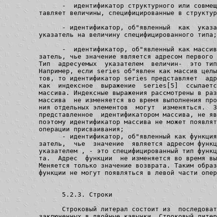
               -  идентификатор структурного или совмещ
         тавляет величины, специфицированные в структур
               - идентификатор, об"явленный  как  указа
         указатель на величину специфицированного типа;

               -  идентификатор, об"явленный как массив
         затель, чье значение является адресом первого 
         Тип  адресуемых  указателем  величин-  это тип
         Например, если series об"явлен как массив целы
         тов, то идентификатор series представляет  адр
         как  индексное  выражение  series[5]  ссылаетс
         массива. Индексные выражения рассмотрены в раз
         массива  не изменяется во время выполнения про
         ния отдельных элементов  могут  изменяться.  З
         представленное  идентификатором массива, не яв
         поэтому идентификатор массива не может появлят
         операции присваивания;

               - идентификатор, об"явленный как функция
         затель,  чье  значение  является адресом функц
         указателем , - это специфицированный тип функц
         та.  Адрес  функции  не изменяется во время вы
         Меняется только значение возврата. Таким образ
         функции не могут появляться в левой части опер
               5.2.3. Строки

               Строковый литерал состоит из  последоват
         заключенных в двойные кавычки. Строковый литер