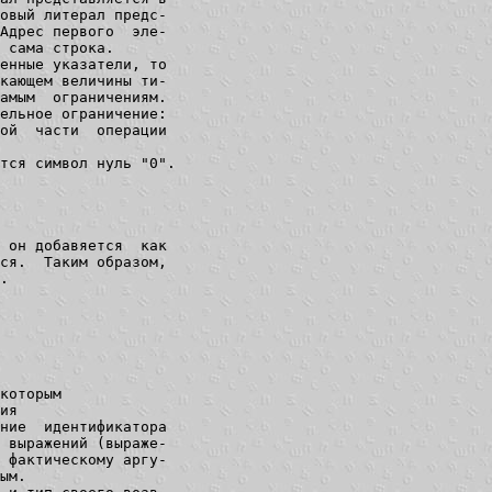
овый литерал предс-

Адрес первого  эле-

 сама строка.

енные указатели, то

кающем величины ти-

амым  ограничениям.

ельное ограничение:

ой  части  операции

ся символ нуль "0".

 он добавяется  как

ся.  Таким образом,

.

которым

ия

ние  идентификатора

 выражений (выраже-

 фактическому аргу-

ым.
