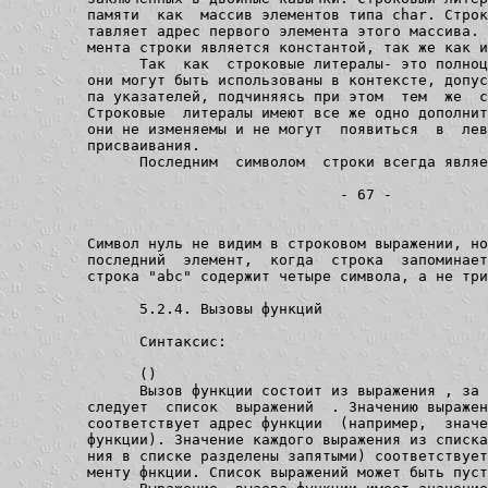
         памяти  как  массив элементов типа char. Строк
         тавляет адрес первого элемента этого массива. 
         мента строки является константой, так же как и
               Так  как  строковые литералы- это полноц
         они могут быть использованы в контексте, допус
         па указателей, подчиняясь при этом  тем  же  с
         Строковые  литералы имеют все же одно дополнит
         они не изменяемы и не могут  появиться  в  лев
         присваивания.

               Последним  символом  строки всегда являет
                                      - 67 -

         Символ нуль не видим в строковом выражении, но
         последний  элемент,  когда  строка  запоминает
         строка "abc" содержит четыре символа, а не три
               5.2.4. Вызовы функций

               Синтаксис:

(
)

               Вызов функции состоит из выражения 
, за 
         следует  список  выражений  
. Значению выражен
         соответствует адрес функции  (например,  значе
         функции). Значение каждого выражения из списка
         ния в списке разделены запятыми) соответствует
         менту фнкции. Список выражений может быть пуст