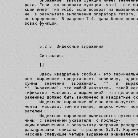
               Выражение  вызова функции имеет значение
         рата. Если тип возврата функции- void, то и вы
         кции имеет тип void. Если возврат из вызванной
         не  в результате выполнения оператора return, 
         не определено. В разделе 7.4. дана более полна
         зовах функций.

               5.2.5. Индексные выражения

               Синтаксис:

[
]

               Здесь квадратные скобки - это терминальн
         ное  выражение  представляет  величину,  адрес
         суммы   значений   выражения1   "
"   и   выраж
         "
". Выражение1- это любой указатель, такой как
         тификатор  массива, а выражение2- это целочисл
         ражение2 должно быть заключено в квадратные ск
               Индексное выражение обычно используется 
         менты  массива, тем не менее, индекс может поя
         зателем.

               Индексное выражение вычисляется путем сл
         чины 
 с значением указателя 
 c последу-

         ющим применением к результату операции разадре
         разадресации  описана  в разделе 5.3.3. Нарпим
         массива следующие четыре выражения эквивалентн