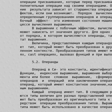
         операции присваивания, которые перед присваива
         полнительные операции над своими операндами. О
         ние  результата зависит от старшинства операци
         фектов, если они возникают.  Порядок  вычислен
         определенным группированием операндов и операц
         бочный  эффект-  это изменения состояния машин
         цессе вычисления выражения.

               В выражении с побочным эффектом, вычисле
         может зависеть от значения другого. Для одних 
         от порядка, в котором вычисляются операнды, та
         тат выражения.

               Величина, представляемая каждым операндо
         ет  тип, который может быть преобразован к дру
         ленном контексте. Преобразования типов имеют м
         ях, cast операциях, вызовах функций и при выпо
               5.2. Операнды

               Операнд в Си- это константа, идентификат
         функции,  индексное выражение, выражение выбор
         мента или более  сложное  выражение,  сформиро
         операндов  и  операций  или заключением операн
         операнд, который имеет константное значение,на
         ным выражением.

               Каждый  операнд имеет тип. В следующем р
         ются типы величин для разных представлений опе
         жет быть преобразован из оригинального типа к 
         редством  операции преобразования типов. Выраж
         типа может быть использовано в качестве операн