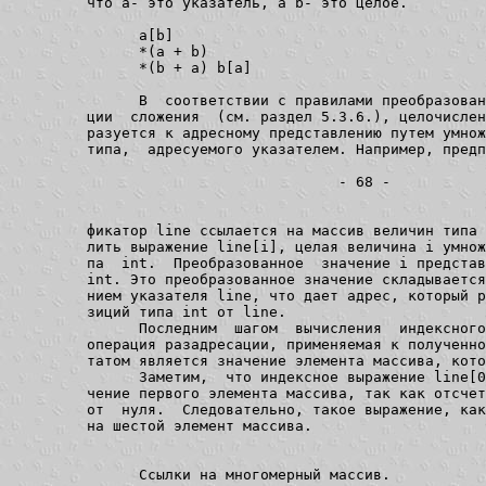
         что a- это указатель, а b- это целое.

               a[b]

               *(a + b)

               *(b + a) b[a]

               В  соответствии с правилами преобразован
         ции  сложения  (см. раздел 5.3.6.), целочислен
         разуется к адресному представлению путем умнож
         типа,  адресуемого указателем. Например, предпо
                                      - 68 -

         фикатор line ссылается на массив величин типа 
         лить выражение line[i], целая величина i умнож
         па  int.  Преобразованное  значение i представ
         int. Это преобразованное значение складывается
         нием указателя line, что дает адрес, который р
         зиций типа int от line.

               Последним  шагом  вычисления  индексного
         операция разадресации, применяемая к полученно
         татом является значение элемента массива, кото
               Заметим,  что индексное выражение line[0
         чение первого элемента массива, так как отсчет
         от  нуля.  Следовательно, такое выражение, как
         на шестой элемент массива.

               Ссылки на многомерный массив.
