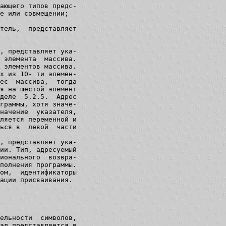
ающего типов предс-

е или совмещении;

тель,  представляет

, представляет ука-

 элемента  массива.

 элементов массива.

х из 10- ти элемен-

ес  массива,  тогда

я на шестой элемент

деле  5.2.5.  Адрес

граммы, хотя значе-

начение  указателя,

ляется переменной и

ься в  левой  части

, представляет ука-

ии. Тип, адресуемый

ионального  возвра-

полнения программы.

ом,  идентификаторы

ации присваивания.

ельности  символов,

ал представляется в
