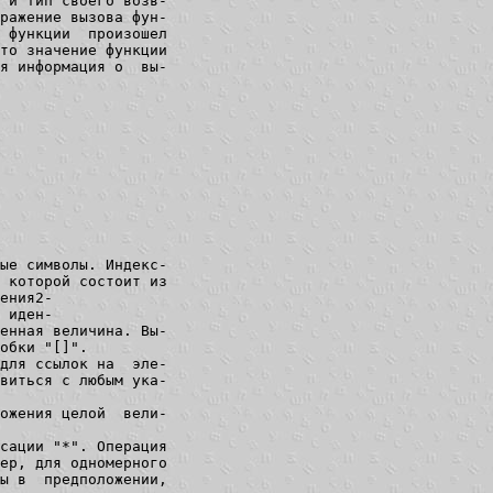
 и тип своего возв-

ражение вызова фун-

 функции  произошел

то значение функции

я информация о  вы-

ые символы. Индекс-

 которой состоит из

ения2-

 иден-

енная величина. Вы-

обки "[]".

для ссылок на  эле-

виться с любым ука-

ожения целой  вели-

сации "*". Операция

ер, для одномерного

ы в  предположении,
