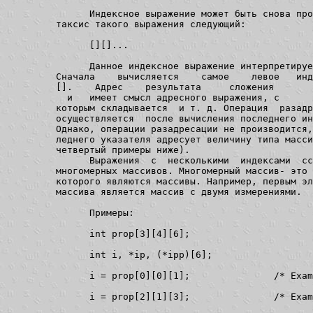
               Индексное выражение может быть снова про
         таксис такого выражения следующий:

[
][
]...

               Данное индексное выражение интерпретируе
         Сначала    вычисляется    самое    левое   инд
[
].    Адрес    результата     сложения

  и  
 имеет смысл адресного выражения, с

         которым складывается 
 и т. д. Операция  разадр
         осуществляется  после вычисления последнего ин
         Однако, операции разадресации не производится,
         леднего указателя адресует величину типа масси
         четвертый примеры ниже).

               Выражения  с  несколькими  индексами  сс
         многомерных массивов. Многомерный массив- это 
         которого являются массивы. Например, первым эл
         массива является массив с двумя измерениями.

               Примеры:

               int prop[3][4][6];

               int i, *ip, (*ipp)[6];

               i = prop[0][0][1];               /* Exam
               i = prop[2][1][3];               /* Exam