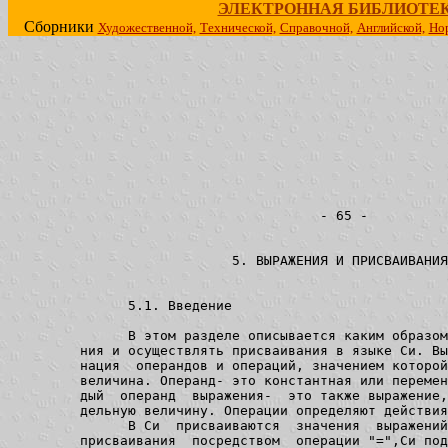
ЭЛЕКТРОННАЯ БИБЛИОТЕ
Сборники
Художественной,
Технической,
Справочной,
Английской,
Но
                                       - 65 -

                            5. ВЫРАЖЕНИЯ И ПРИСВАИВАНИЯ

               5.1. Введение

               В этом разделе описывается каким образом
         ния и осуществлять присваивания в языке Си. Вы
         нация  операндов и операций, значением которой
         величина. Операнд- это константная или перемен
         дый  операнд  выражения-  это также выражение,
         дельную величину. Операции определяют действия
               В Си  присваиваются  значения  выражений
         присваивания  посредством  операции "=",Си под