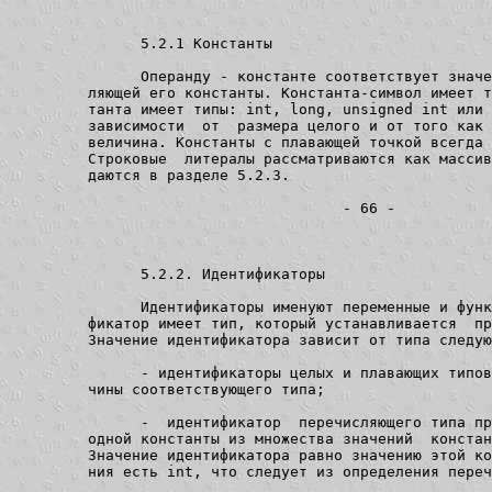
               5.2.1 Константы

               Операнду - константе соответствует значе
         ляющей его константы. Константа-символ имеет т
         танта имеет типы: int, long, unsigned int или 
         зависимости  от  размера целого и от того как 
         величина. Константы с плавающей точкой всегда 
         Строковые  литералы рассматриваются как массив
         даются в разделе 5.2.3.

                                      - 66 -

               5.2.2. Идентификаторы

               Идентификаторы именуют переменные и функ
         фикатор имеет тип, который устанавливается  пр
         Значение идентификатора зависит от типа следую
               - идентификаторы целых и плавающих типов
         чины соответствующего типа;

               -  идентификатор  перечисляющего типа пр
         одной константы из множества значений  констан
         Значение идентификатора равно значению этой ко
         ния есть int, что следует из определения переч