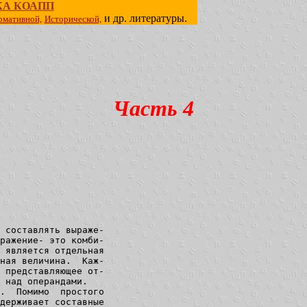
КА КОАПП
и др. литературы.
рмативной,
Исторической,
Часть 4
 составлять выраже-

ражение- это комби-

 является отдельная

ная величина.  Каж-

 представляющее от-

 над операндами.

.  Помимо  простого

держивает составные
