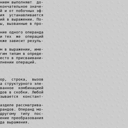
нием выполняют  до-

кончательное значе-

й и от побочных эф-

ия  устанавливается

ий в выражении. По-

ы, вызванные в про-

ние одного операнда

и тех  же  операций

кже зависит резуль-

м в выражении, име-

гим типам в опреде-

есто в присваивани-

лнении операций.

ор,  строка,  вызов

а структурного эле-

ванное  комбинацией

дов в скобки. Любой

зывается  констант-

азделе рассматрива-

рандов. Операнд мо-

другому  типу  пос-

ение преобразования

да выражения.
