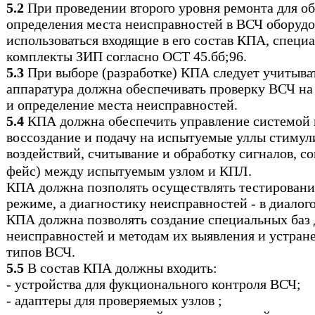
5.2
При проведении второго уровня ремонта для о
определения места неисправностей в ВСЧ оборуд
использоваться входящие в его состав КПА, специ
комплекты ЗИП согласно ОСТ 45.бб;96.
5.3
При выборе (разработке) КПА следует учитыват
аппаратура должна обеспечивать проверку ВСЧ н
и определение места неисправностей.
5.4
КПА должна обеспечить управление системой 
воссоздание и подачу на испытуемые уллы стиму
воздействий, считывание и обработку сигналов, с
фейс) между испытуемым узлом и КПЛ.
КПА должна позполять осуществлять тестировани
режиме, а диагностику неисправностей - в диалог
КПА должна позволять создание специальных баз
неисправностей и методам их выявления и устран
типов ВСЧ.
5.5
В состав КПА должны входить:
- устройства для фукционального контроля ВСЧ;
- адаптеры для проверяемых узлов ;