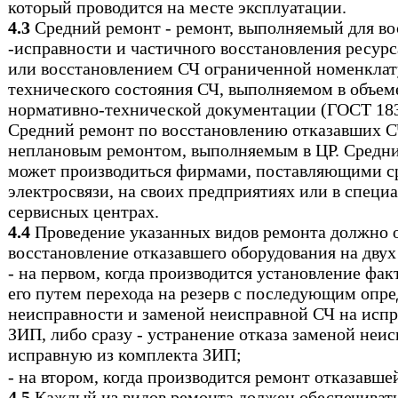
который проводится на месте эксплуатации.
4.3
Средний ремонт - ремонт, выполняемый для во
-исправности и частичного восстановления ресурс
или восстановлением СЧ ограниченной номенклат
технического состояния СЧ, выполняемом в объем
нормативно-технической документации (ГОСТ 183
Средний ремонт по восстановлению отказавших С
неплановым ремонтом, выполняемым в ЦР. Средн
может производиться фирмами, поставляющими с
электросвязи, на своих предприятиях или в специ
сервисных центрах.
4.4
Проведение указанных видов ремонта должно 
восстановление отказавшего оборудования на двух
- на первом, когда производится установление фак
его путем перехода на резерв с последующим опр
неисправности и заменой неисправной СЧ на исп
ЗИП, либо сразу - устранение
отказа заменой неи
исправную из комплекта ЗИП;
- на втором, когда производится ремонт отказавше
4.5
Каждый из видов ремонта должен обеспечиватьс