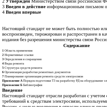
2
Утвержден
Министерством связи российской Ф
3
Введен в действие
информационным письмом от
4
Введен впервые
Настоящий стандарт не может быть полностью ил
воспроизведен, тирожирован и распространен в к
издания без разрешения министерства связи Росс
Содержание
1
Область применения
2
Нормативные ссылки
3
Определения и сокращения
4
Виды ремонта
5
Структура средств ремонта
6
Организация разработки ремонтных документов
7
Планирование организации ремонта средств электросвязи
Приложение А
Порядок подготовки Т3 на разработку РД на оборудование эл
Приложение Б
Библиография
Введение
Настоящий стандарт отрасли разработан с учетом
требований к средствам электросвязи, используем
России, с целью внедрения в отрасли единых прав