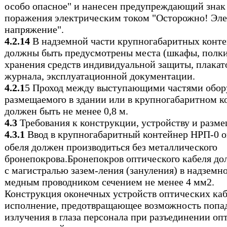
особо опасное" и нанесен предупреждающий знак
поражения электрическим током "Осторожно! Эле
напряжение".
4.2.14
В надземной части крупногабаритных конт
должны быть предусмотрены места (шкафы, полки
хранения средств индивидуальной защиты, плакато
журнала, эксплуатационной документации.
4.2.1
5 Проход между выступающими частями обор
размещаемого в здании или в крупногабаритном к
должен быть не менее 0,8 м.
4.3
Требования к конструкции, устройству и разм
4.3.1
Ввод в крупногабаритный контейнер НРП-0 о
oбеля должен производиться без металлического
бронепокрова.Бронепокров оптического кабеля д
с магистралью зазем-ления (зануления) в надземн
медным проводником сечением не менее 4 мм2.
Конструкция оконечных устройств оптических ка
исполнение, предотвращающее возможность попад
излучения в глаза персонала при разъединении оп