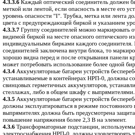
4.3.3.6
Каждый оптический соединитель должен бы
меткой или лентой, если опасность в месте его у
уровень опасности "I". Трубка, метка или лента 
цвета с предупреждающей биркой и указанием уро
4.3.3.7
Группу соединителей можно маркировать о
видимой биркой на месте опасного оптического из
индивидуальными бирками каждого соединителя. 
соединителей заключена внутри блока, то маркир
хорошо видна перед и после открывания панели к
может потребовать использование более одной
бир
4.3.4
Аккумуляторные батареи устройств беспереб
устанавливаемые в контейнерах НРП-0, должны со
свинцовых герметичных аккумуляторов, устанавл
стеллажах, либо в общем шкафу с выпрямителями.
4.3.5
Аккумуляторные батареи устройств беспереб
должны эксплуатироваться в режиме постоянного 
выпрямителях должна быть предусмотрена защит
повышение напряжения более 2,3 В на элемент.
4.3.6
Трансформаторные подстанции, используемы
электроснабжения НРП-0, должны удовлетворять 