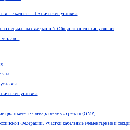
евные качества. Технические условия.
л и специальных жидкостей. Общие технические условия
 металлов
я.
екла.
условия.
хнические условия.
онтроля качества лекарственных средств (GMP).
оссийской Федерации. Участки кабельные элементарные и секци