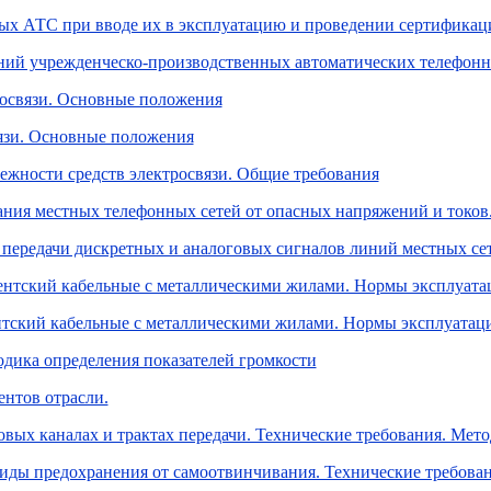
ных АТС при вводе их в эксплуатацию и проведении сертифика
иний учрежденческо-производственных автоматических телефон
росвязи. Основные положения
вязи. Основные положения
ежности средств электросвязи. Общие требования
ания местных телефонных сетей от опасных напряжений и токо
 передачи дискретных и аналоговых сигналов линий местных се
нентский кабельные с металлическими жилами. Нормы эксплуат
ентский кабельные с металлическими жилами. Нормы эксплуата
дика определения показателей громкости
нтов отрасли.
вых каналах и трактах передачи. Технические требования. Мет
виды предохранения от самоотвинчивания. Технические требова