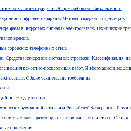
тических линий передачи. Общие требования безопасности
нхронной цифровей иерархии. Методы измерения параметров
ейфа фазы в цифровых сигналах электросвязях. Технические тр
тва измерений.
ые городских телефонных сетей.
зи. Средства измерении систем электросвязи. Классификация, н
Организация ремонтно-проверочных работ. Информационные да
нтейнерные. Общие технические требования
иятий
ций по стандартизации
вязи взаимоувязанной сети связи Российской Федерации. Терми
 системы оплаты разговоров. Составные части и стыки. Основн
овные положения