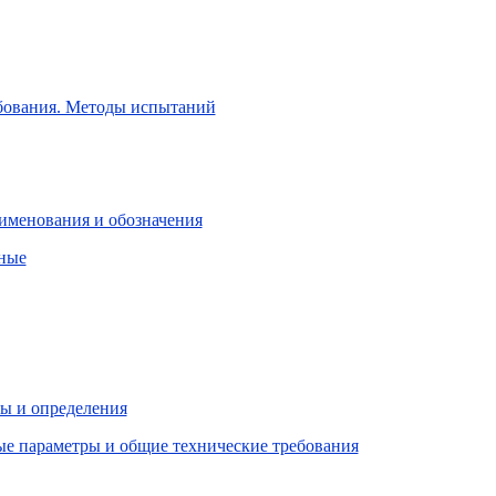
ебования. Методы испытаний
аименования и обозначения
нные
ны и определения
ые параметры и общие технические требования