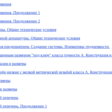
имения
римения. Продолжение 1
римения. Продолжение 2
уры. Общие технические условия
нной аппаратуры. Общие технические условия
ия предприятием. Создание системы. Нормативы трудоемкости.
шенным размером "под ключ" класса точности А. Конструкция и
кция и размеры
бо низкие с мелкой метрической резьбой класса А. Конструкци
азмеры
и размеры
й перечень
й перечень. Продолжение 1