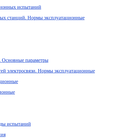
ционных испытаний
ных станций. Нормы эксплуатационные
в. Основные параметры
тей электросвязи. Нормы эксплуатационные
ационные
ционные
оды испытаний
ния