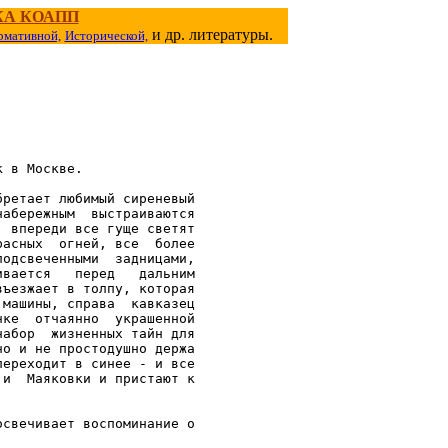
КА КОАПП
и др. литературы.
рмативной,
Исторической,