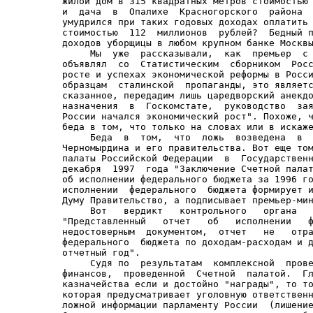
правительства. Вот еще тому свидетельство: письмо Счетной
палаты Российской Федерации  в  Государственную  Думу  N  01-1057/15  от  11
декабря  1997  года "Заключение Счетной палаты на проект федерального закона
об исполнении федерального бюджета за 1996 год" /16/. Поясним, что отчет  об
исполнении  федерального  бюджета формирует и представляет в Государственную
Думу Правительство, а подписывает премьер-министр Черномырдин.
     Вот   вердикт   контрольного   органа   -   Счетной   палаты    страны:
"Представленный   отчет   об   исполнении   федерального   бюджета  является
недостоверным  документом,  отчет   не   отражает   фактическое   исполнение
федерального  бюджета по доходам-расходам и дефициту федерального бюджета за
отчетный год".
     Судя по  результатам  комплексной  проверки  деятельности  Министерства
финансов,  проведенной  Счетной  палатой.  Главное  Управление  федерального
казначейства если и достойно "награды", то только в рамках статьи 287 УК РФ,
которая предусматривает уголовную ответственность за предоставление заведомо
ложной информации парламенту России  (лишение  свободы  сроком  до  5  лет).
Счетная  палата  выявила,  что  сведения  об  исполнении годовых бюджетов за
последние два года, распространяемые этим подразделением  Минфина,  являются
недостоверными  (Новая газета от 12-18 января 1998 г). В частности, проверив
досконально исполнение  федерального  бюджета  за  1995  год,  представители
Счетной  палаты  сделали  такое  заключение:  "Проект  закона "Об исполнении
федерального бюджета за 1995 год" имеет низкую достоверность и  не  отражает
действительного положения дел в 1995 году с исполнением доходных и расходных
статей федерального бюджета..."
     В  числе  прочих  "грешков  " - хранение средств федеральных органов на
депозитных счетах в коммерческих банках. Доходы  от  такого  "рационального"
использования госсредств в федеральный бюджет не поступали. И на сегодняшний
день ничего не изменилось. Предварительные проверки бюджета - 96 и бюджета -
97  фиксируют  все те же нарушения, искажения, ГУФК Минфина России вообще не
ведет бухгалтерского учета доходов и расходов федерального бюджета, а  также
государственных   внебюджетных  фондов  и  внебюджетных  средств  на  счетах
казначейства.  Фактически  учет  средств  федерального  бюджета  в   главной
бухгалтерии  по  операциям  федерального  казначейства ГУФК осуществляется в
произвольной форме, не определенной никакими нормативными документами.
     А как результат такой деятельности  правительства  -  никто  в  стране,
включая  Президента,  премьер-министра и прочих ответственных лиц, не знает,
сколько реально денег поступает в бюджет, куда и как они тратятся. По мнению
специалистов Счетной палаты, проверивших лишь то,  что  им  было  позволено:
"фальсификация  отчетных данных об исполнении федерального бюджета за 1995 и
1996 годы произведена в масштабах и  с  тонкостью,  не  имеющих  аналогов  в
истории экономического развития государства".
     Если перевести сухой бюрократический казенный язык на русский, то фраза
означает:  правительство  врет, врет сознательно, врет целенаправленно, врет
злоумышленно, врет за подписью Черномырдина. И смысл его лжи  заключается  в
единственном:  уйти, отмазаться от ответственности за провал бюджета. Провал
ведь был не только в 1996 году. Он произошел и в 1997 году.  Вся  история  с
попыткой  изобретенного  Чубайсом  секвестирования бюджета свидетельствует о
том же. Правительство, разваливая страну, демонстрируя  образцы  невежества,
неэффективности,  недееспособности,  одновременно стремится уйти от какой бы
то ни было ответственности.
     В чем заключалась затея Черномырдина и  Чубайса  при  попытке  объявить
секвестр,  то  есть  сокращение  расходов госбюджета 1997 года? Напомню, что
бюджет был принят в январе 1997 года по настоянию  самого  правительства  на
основе   его   же  официальной  программы  среднесрочного  экономического  и
социального развития России, на основе работы его экспертов,  министерств  и
институтов,   его   прогнозов,   его   расчетов.   Это   были  обязательства
правительства.
     Вместе с тем, напомнив анализ бюджетной политики, проведенной выше,  мы
с  вами  понимаем,  что  провал был неизбежен. Он и начал осуществляться. И,
понимая, что в конце  года  придется  отвечать  вновь  за  провал  бюджетных
обязательств,  Чубайс  с  Черномырдиным  придумали  хитрый  ход  -  скостить
обязательства, скорректировать план, и тогда к концу года оказаться вроде бы
эффективными,  дееспособными,  результативными,  испо