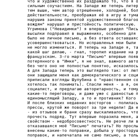
без чего оно не полностью понятно, исказилось).
А для Запада теперь это выглядело так: от лютого советского правительства
они защищали меня как демократического и социалистического героя (мне же
приписали взгляды Шулубина о "нравственном социализме", - потому что очень
хотелось так понимать). Спасли меня - а я, оказывается, нисколько не
социалист, и предлагаю авторитарность, и тому драконскому правительству
какие-то переговоры, и даже уже с давностью полгода. Так я - не
единомыслящий Западу, а то и противник? Кого ж они спасали?
И после близких недавних восторгов - полилась на меня уже и брань западной
прессы, крутой же поворот за три недели! Да если бы хоть прочли внимательно!
- из отзывов и брани сразу выскаливалось, что эти газетчики и не удосужились
прочесть подряд. Тут впервые поразила меня, а потом проявилась постоянным
свойством - недобросовестность. Не резче ли всех хлестала "Нью-Йорк таймс",
отказавшаяся моё "Письмо" печатать? Но прослышав от Майкла Скеммела, что
внесены какие-то поправки, добыла у простодушного Струве именно список
поправок, и напечатала не само письмо, а только поправки, раздувая скандал.
Газета теперь обзывала меня реакционером, шовинистом, империалистом. Тут и я
онедоумел, и можно онедоуметь: в чём же империалист? Предлагаю Советам
прекратить всякую агрессию, убрать отовсюду свои оккупационные войска, -
кому ж это плохо? пишу же: "цели империи и нравственное здоровье народа
несовместимы", - нет, империалист!* А потому что всякий русский, как только
выявит себя русским патриотом, - уже "империалист".
Да больше всего их ранило, что я оказался не страстный поклонник Запада, "не
демократ"! А я-то демократ - попоследовательней и нью-йоркской
интеллектуальной элиты и наших диссидентов: под демократией я понимаю
реальное народное самоуправление снизу доверху, а они - правление
образованного класса.
Замешательство и враждебное отношение к "Письму", возникшее в Соединённых
Штатах, отразилось во втором письме сенатора Хелмса, приоткрывавшего и свою
внутреннюю подавленную американскую (южную) боль. [7] Отвечая ему, я
разъяснил свою позицию шире. [8]
И тотчас, в поддержку этому возникшему в Штатах враждебному мне кручению, -
громко и поспешно добавил свой голос Сахаров.
Чего я никак-никак не ожидал - это внезапного враждебного отголоска от
Сахарова. И потому что мы с ним никогда ещё публично не спорили. И потому
что за несколько дней перед тем он приходил в Москве к моей отъезжающей
семье (долгий вечер сидели с друзьями на кухне, и песни пели, Андрей
Дмитриевич подпевал), - и ни звуком же, ни бровью не предупредил меня через
жену, что на днях будет отвечать. Конечно, не обязан, - но я-то свою критику
его взглядов ("На возврате дыхания и сознания", 1969) передал ему тихо, из
рук в руки, и пятый год не печатаю, никому не показываю. И в той критике
своей, после детального чтения, я бережно подхватывал, отмечал и поддерживал
каждый убедительный довод Сахарова, каждое его доброе движение. И что ж он
сейчас не мог передать свой ответ и мне, с Алей? Если опасался послать
письменный текст - то хоть что-то устное? и хотя бы с каким-то дружественным
словом?
Нет, на второй день как семья моя выехала, он - вчуже громыхнул на весь мир
ответом, - да с какой поспешностью! как ещё не передавались самиздатские
статьи: они обычно плыли ручной передачей, а тут - по телефону из Москвы в
Нью-Йорк, к соратнику Чалидзе, 20 страниц по телефону! - какая же острая
спешка, почти истерика, на Андрея Дмитриевича слишком не похоже, знать так
горячо его склоняли, торопили - поспешить ударить! только сторонним влиянием
и могу объяснить. И гебисты злорадно не прерывали этой долгой телефонной
диктовки, как прерывают часто и мелочь.
Но - ещё обиднее: так спешил Сахаров, что даже "Письма" моего, видно, не
прочёл хорошо? или только по радио слышал, и вот по слуховой памяти? -
приписал моему письму, чего там вовсе не было. Например, такое: "стремление
отгородить нашу страну... от торговли, от того, что называется обменом
людьми и идеями", "замедление научных исследований, международных научных
связей", замедление же и "новых систем земледелия", "отдать освободившиеся
ресурсы государства" энтузиастам национально-религиозной идеи и "создать им
возможность высоких личных доходов от хозяйственной деятельности". Наконец,
"мечта Солженицына о возможности обойтись... почти что ручным трудом". Да
побойтесь Бога, Андрей Дмитриевич, да ведь ничего этого в моём "Письме" нет,
откуда вы взяли? Научная некорректность - это ж не ваша черта!
Я - не ожидал. Но если вдуматься, ожидать надо было. Общественное движение в
СССР, по мере всё более энергичного своего проявления, не могло долго
сумятиться без проступа ясных линий. Неизбежно было выделиться основным
направлениям и произойти расслоению. И направленья эти, можно было и
предвидеть, возникнут примерно те же, какие погибли при крахе старой России,
по крайней мере главные секторы: социалистический, либеральный и
национальный. Социалистический (братья Медведевы, спаянные с группой старых
большевиков и с какими-то влиятельными лицами наверху) представлял наиболее
организованное направление, очевидно, уже давно тяготился своим смешением и
мнимой общностью с остальным Демдвижем (хотя и тот не порицал советского
режима) - и первый поспешил с разрывом и нападательным действием: в ноябре
1973, едва только стихла громоздкая барабанная правительственная атака на
Сахарова, - Рой Медведев напал на Сахарова как бы в спину. Это многих тогда
поразило. А вот теперь, едва кончилась правительственная расправа со мной, -
Сахаров, определившийся вождь либерального направления, атаковал меня.
А мировой резонанс в тот момент был обеспечен. Сама атака шла в неравных
условиях, да, но парадоксальным образом: из-за границы - туда, где Сахаров
оставался во власти врагов, я не мог отвечать полновесно и остро. Именно моя
свобода при его несвободе связывала мне руки.
Но откуда такая тревожная поспешность этого отклика, его напряжённость?
кажется, я не предлагал "вождям" ничего немедленного. Я усовещивал их -
впредь на большое время; а немедленно, вот сейчас - всех разгоняло, давило,
секло коммунистическое правительство. Однако покидая неотложные опасности и
заботы, Сахаров сел за некраткий ответ мне.
Сама статья Сахарова* в большей своей части (но не до конца) выдержана в
характерном для него спокойном теоретическом тоне. Во взглядах она почти
неизменённо повторяет его "Размышления о прогрессе", хотя тому минуло уже 6
лет. Сахаров так и писал: прежние общественные выступления "в основном
по-прежнему представля[ются] мне правильными". Снова тот же
"рационалистический подход к общественным и природным явлениям", и так же
ему "само разделение идей на западные и русские непонятно". (А ведь это - не
физика, не геометрия, это гуманитарность, и как же, не чуя этого разделения,
нам высказываться по общественным проблемам? В гуманитарной-то области идеи
во многом определяются именно средой своего рождения, традицией и
менталитетом именно этого народа.) И тот же, во всей статье, планетарный
образ мышления, не умельчённый до рассматривания национальной жизни: "нет ни
одной важной ключевой проблемы, которая имеет решение в национальном
масштабе", всё решит "научное и демократическое общемировое регулирование"
(и перечисляет глобальные проблемы цивилизации, совсем опуская дух, культуру
и собственно человеческую многомерную жизнь).
В отличие от "Размышлений" на этот раз Сахаров определённо и категорично
осуждает марксизм. Однако: "Солженицын излишне переоценивает роль
идеологии". По его мнению "современное руководство страны" не идеологией
ведбомо, а "сохранением своей власти и основных черт строя" (какого же
строя, если не марксо-ленинского? и каким же инструментом, если не
идеологией? и если б не Идеология, с чего б они так испугались, придушили
свою же, косыгинскую, неглупую экономическую реформу 1965 года?). Но
странно: хотя моё "Письмо" было направлено именно к вождям, с призывом
именно вождям отказаться от Идеологии, - у меня и слова нет, чтоб за эту
идеологию держалось советское общество или народные массы, - Сахаров с
непонятной рассеянностью не замечает этого, и трижды в своей статье, с
усилием, в открытую дверь, спорит: "если говорить именно о современном
состоянии общества [курсив мой], то для него характерна идеологическая
индифферентность", "не надо переоценивать роль идеологического фактора в
сегодняшней жизни советского общества", "Солженицын, как я считаю,
переоценивает роль идеологического фактора в современном советском
обществе". Странное оспаривание мимо предмета спора (тоже от торопливости
прочтения?) - а ведь здесь ось сахаровского ответа. И проскальзывает, всё
же, старая оговорка: "казарменный социализм", - будто кто-либо, когда-либо
видел другой, будто Маркс вёл к какому-то "нестеснённому" социализму? и ещё
характерна фраза: "...роль марксизма как якобы "западного" и
антирелигиозного учения". Якобы антирелигиозного? якобы умершего? Ах, Андрей
Дмитриевич, да живуча эта Идеология - и ещё как! ещё сколько будут держаться
за неё, - именно за казарменное "равенство", казарменную "справедливость",
чтобы только не взгрузить на себя бремя свободы.
И уже не первый, не первый раз касается Сахаров русской темы в форме
заёмно-распространённой: "в России веками рабский, холопский дух,
сочетающийся с презрением к иноземцам, инородцам и иноверцам". (Как бы при
таком презрении держалось бы 100-национальное государство?) Никак, А. Д.,
нельзя не сверяться с историками - С. Соловьёвым, С. Платоновым. И тогда
узнаем, что на всём протяжении от Ивана IV до Алексея и Фёдора Россия
тянулась 