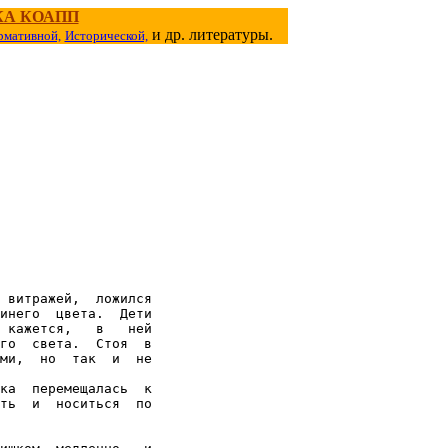
КА КОАПП
и др. литературы.
рмативной,
Исторической,