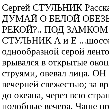
Сергей СТУЛЬНИК Рассказы А и Е ТОЛЬКО НЕ ДУМАЙ О БЕЛОЙ ОБЕЗЬЯНЕ... ЧТО ТАМ, ЗА РЕКОЙ?.. ПОД ЗАМКОМ ПОД СКЛЕПОМ Сергей СТУЛЬНИК А и Е ...шоссе убегало под колеса "бьюика" однообразной серой лентой. Прохладный ветерок врывался в открытые окошки салона освежающими струями, овевал лица. ОН сидел за рулем, наслаждаясь вечерней свежестью; за время долгой поездки от океана до океана, через всю страну, нечасто выдавались подобные вечера. Чаще приходилось ехать сквозь удушливое марево пустынь и полупустынь, но ОНА желала ехать такими маршрутами, и ОН не хотел возражать, чтобы сделать ЕЙ приятно. Делать ЕЙ приятное - стало ЕГО обязанностью. Он не тяготился ею ничуть, считал почетным правом, тем более что ОНА по ночам выполняла СВОЮ "обязанность" так, что становилось ясно - ОНА ею тоже не тяготится, считает правом... ОНА сидела рядышком, дремала, откинув голову на спинку сиденья. Но когда ОН затормозил, открыла глаза и сонно спросила: - Что такое?.. - Ничего особенного, - ответил ОН. Разговаривать не хотелось. Долгое свадебное путешествие, бесконечные дороги, десятки дозаправок и постоянная сухомятка утомили ЕГО. Но ОНА желала помотаться по дорогам страны, поглазеть где что и как, и ОН безропотно выполнял ЕЕ прихоти... Объявление привлекло ЕГО внимание, поэтому ОН и затормозил, желая получше прочесть, что же там рекламируется такое заманчивое посредством ярчайшего рисунка, изображающего нечто похожее на райские сады из иллюстраций к Библии в мягкой обложке. Рисунок привлекал внимание сразу, приковывал взгляд, манил, проехать мимо оказалось просто невозможно. ЧТО-ТО словно магнитом притягивало взгляд к этой аляповатой картинке, изображающей в стиле дешевых комиксов не то джунгли Вьетнама, не то сады Эдема. Марка, которой был помечен огромный рекламный щит, ЕМУ не была известна. Какая-то "DEUS UNIVERSAL CORPORATION". Интересно, что это за фирма такая, подумал ОН? Чем торгует эта компания ДЮК?.. - Посиди, я сейчас... - ОН выбрался из "бьюика" и побрел к щиту. Щит был огромный, но текст почему-то прилепился внизу, маленькими буковками. Относительно маленькими, подумал ОН, непропорционально. И в вечернем освещении издалека разобрать было нельзя. Еще ОН подумал, что установивший этот щит тип будто нарочно картинку сделал броской, а текст - непримерным, чтобы заинтересовавшиеся вошли в тень, отбрасываемую щитом... Когда ОН подходил к щиту, услышал позади мягкие шлепки: ОНА тоже выбралась из автомобиля и шла за НИМ, хлопая туфлями без задников. Надпись, бежавшая понизу рекламного щита, гласила: "КОМПАНИЯ _D_U_C_ ПРЕДЛАГАЕТ ЖЕЛАЮЩИМ НЕВЕРОЯТНЫЙ СПОСОБ ПРОВЕДЕНИЯ ОТПУСКА ТАК, КАК НЕ ПРЕДЛОЖИТ ВАМ НИКАКАЯ ДРУГАЯ ФИРМА!!!!!! ПЕТЛЯ ВРЕМЕНИ!!!!!! ТОЛЬКО У НАС!!!!!! УВЛЕКАТЕЛЬНЫЕ ПРИКЛЮЧЕНИЯ, УДИВИТЕЛЬНАЯ ПРИРОДА, И ГЛАВНОЕ - ВАМ НИКТО НА СВЕТЕ НЕ БУДЕТ МЕШАТЬ, ЛЕЗТЬ ВАМ В ДУШУ!!!!!! ПОЛНЕЙШЕЕ УЕДИНЕНИЕ, ГАРАНТИРУЕМОЕ НАШЕЙ ФИРМОЙ, ПОЗВОЛИТ ЖЕЛАЮЩИМ ОТДОХНУТЬ ОТО ВСЕХ!!!!!! ОТПРАВЬТЕСЬ В ПРОШЛОЕ НАЗАД, И ПОПАДЕТЕ В РАЙСКИЙ САД!!!!!! НИКАКОГО НАДУВАТЕЛЬСТВА!!!!!! НО САМОЕ ГЛАВНОЕ ПРЕИМУЩЕСТВО, ПРЕДОСТАВЛЯЕМОЕ НАШЕЙ ФИРМОЙ - ВСЕМИРНАЯ ИЗВЕСТНОСТЬ, ГАРАНТИРУЕМАЯ ЖЕЛАЮЩИМ ВОСПОЛЬЗОВАТЬСЯ НАШИМИ УСЛУГАМИ!!!!!! ВАМ БУДУТ ЗАВИДОВАТЬ ПОПУЛЯРНЕЙШИЕ КИНОЗВЕЗДЫ!!!!!! ТЕМ, КТО СТАНЕТ ПЕРВЫМИ КОММЕРЧЕСКИМИ КЛИЕНТАМИ КОМПАНИИ DUC, УСЛУГИ ПРЕДОСТАВЛЯЮТСЯ БЕСПЛАТНО!!!! СПЕШИТЕ, ПОКА ЕЩЕ НЕ ПОЗДНО, ВОСПОЛЬЗОВАТЬСЯ!!!!!!!!!!!!!" - ...Они что, уже и до этого додумались? - спросила ОНА, и ОН понял, что имеются в виду ученые. - Наверное... - ОН пожал плечами. - Забавно... Петля какая-то... - Интересно, наверное... - ОНА задумчиво прикусила сгиб указательного пальца левой руки, как делала всегда, когда собиралась что-то у НЕГО попросить. Прикусывание сустава ЕЕ ровными белыми зубками означало новую прореху в семейном бюджете. ОН за время путешествия уже начал бояться этого сигнала как черт ладана. Поэтому мгновенно насторожился. И даже мысленно себя выругал за то, что остановился. Черт попутал, подумал ОН. Надо было промчаться мимо этого щита безо всякой остановки! Сейчас ОНА начнет... - Слушай, давай воспользуемся, а? - начала ОНА. Естественно, ОНА не преминула воспользоваться возможностью утолить свою авантюристскую страсть к путешествиям и новым впечатлениям... ОН уже представлял, как ЕМУ придется КАЖДОЕ лето, в отпуск, возить ЕЕ, куда ЕЙ только ни захочется... - Дорого, наверное... - попытался ОН сопротивляться искушению. - А мы узнаем. Если очень дорого, откажемся. Но, знаешь, мне кажется, что если о таком сервисе сообщают на придорожных щитах, это не может быть уж очень дорогим удовольствием. Вряд ли а этой богом позабытой местности часто проезжают миллионеры. - Ну, я не знаю... И времени у нас мало! Ты же знаешь, через неделю я должен быть на службе... - ОН все еще сопротивлялся. Больше всего на свете ЕМУ хотелось в этот миг оказаться за тридевять земель от этого проклятого рекламного щита, заразившего ЕЕ дьявольским желанием, за которое пре