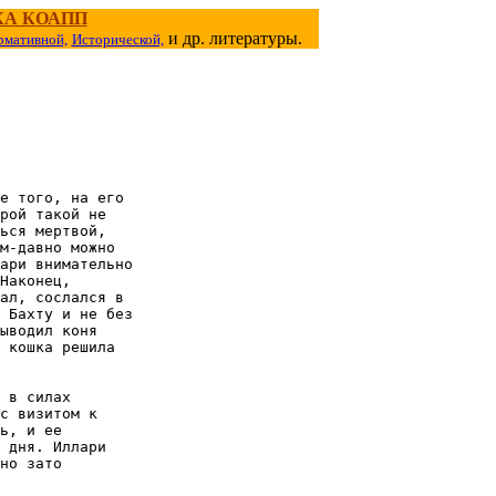
КА КОАПП
и др. литературы.
рмативной,
Исторической,